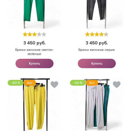
3 450
руб.
3 450
руб.
Брюки женские светло-
Брюки женские серые
зеленые
Купить
Купить
-50 %
Хит
-50 %
Хит