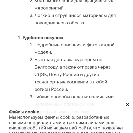
Костюмные ткани для официальных
мероприятий.
Легкие и струящиеся материалы для
повседневного образа.
Удобство покупок:
Подробные описания и фото каждой
модели.
Быстрая доставка курьером по
Белгороду, а также отправка через
СДЭК, Почту России и другие
транспортные компании в любой
регион России.
Гибкие способы оплаты: наличными,
×
наложенным платежом или
электронными деньгами.
Файлы cookie
Мы используем файлы cookie, разработанные
нашими специалистами и третьими лицами, для
Посетите
Divas31.ru
, чтобы подобрать идеальные
анализа событий на нашем веб-сайте, что позволяет
брюки для вашего гардероба!