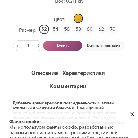
Вес:
0.211
кг.
Цвет:
52
54
56
58
60
62
70
Размер:
Купить
Купить в один клик
Описание
Характеристики
Комментарии
Добавьте ярких красок в повседневность с этими
стильными желтыми брюками! Насыщенный
×
солнечный оттенок мгновенно преображает образ,
наполняя его оптимизмом и энергией. Эта модель
Файлы cookie
станет ярким акцентом в вашем гардеробе, прекрасно
Мы используем файлы cookie, разработанные
сочетаясь с нейтральными б
елыми, бежевыми и
нашими специалистами и третьими лицами, для
джинсовыми тонами.
Производство: Турция