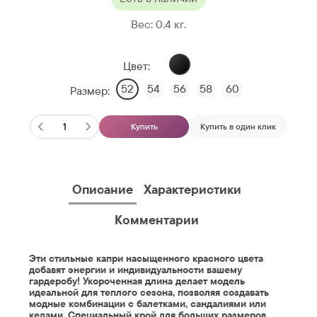
Вес:
0.4
кг.
Цвет:
52
54
56
58
60
Размер:
Купить
Купить в один клик
Описание
Характеристики
Комментарии
Эти стильные капри насыщенного красного цвета
добавят энергии и индивидуальности вашему
гардеробу! Укороченная длина делает модель
идеальной для теплого сезона, позволяя создавать
модные комбинации с балетками, сандалиями или
кедами. Специальный крой для б
ольших размеров