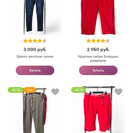
3 000
руб.
2 950
руб.
Брюки женские синие
Красные капри больших
размеров
Купить
Купить
-57 %
Хит
-41 %