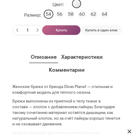
Цвет:
54
56
58
60
62
64
Размер:
Купить
Купить в один клик
Описание
Характеристики
Комментарии
Женские брюки от бренда Divas Planet — стильная и
комфортная модель для тёплого сезона.
Брюки выполнены из приятной к телу ткани: в
составе — хлопок с добавлением лайкры. Благодаря
такому сочетанию материал остаётся дышащим, как
натуральный хлопок, но за счёт лайкры хорошо тянется
и не сковывает движения.
×
Модель подойдёт для весны и лета: ткань не