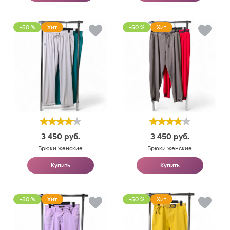
-50 %
Хит
-50 %
Хит
3 450
руб.
3 450
руб.
Брюки женские
Брюки женские
Купить
Купить
-50 %
Хит
-50 %
Хит