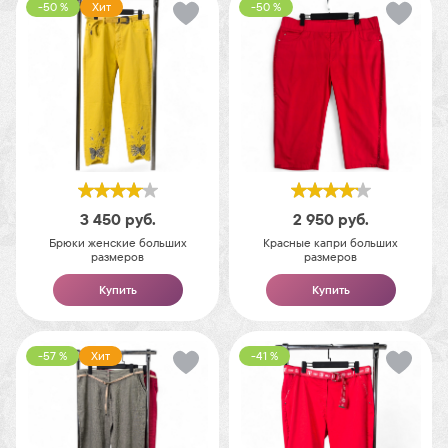
-50 %
Хит
-50 %
3 450
руб.
2 950
руб.
Брюки женские больших
Красные капри больших
размеров
размеров
Купить
Купить
-57 %
Хит
-41 %