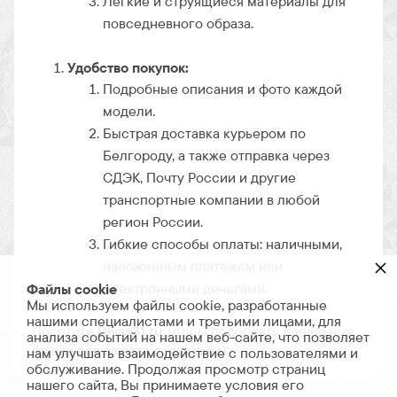
Легкие и струящиеся материалы для
повседневного образа.
Удобство покупок:
Подробные описания и фото каждой
модели.
Быстрая доставка курьером по
Белгороду, а также отправка через
СДЭК, Почту России и другие
транспортные компании в любой
регион России.
Гибкие способы оплаты: наличными,
×
наложенным платежом или
электронными деньгами.
Файлы cookie
Мы используем файлы cookie, разработанные
нашими специалистами и третьими лицами, для
Посетите
Divas31.ru
, чтобы подобрать идеальные
анализа событий на нашем веб-сайте, что позволяет
брюки для вашего гардероба!
нам улучшать взаимодействие с пользователями и
обслуживание. Продолжая просмотр страниц
нашего сайта, Вы принимаете условия его