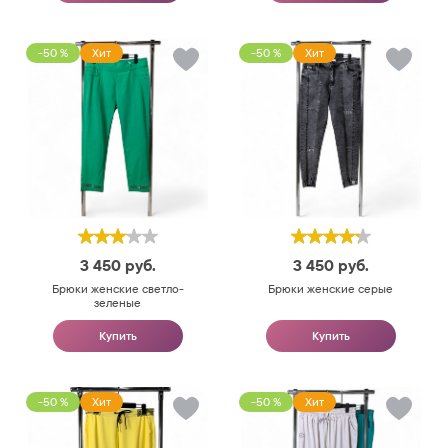
-50 %
Хит
-50 %
Хит
3 450
руб.
3 450
руб.
Брюки женские светло-
Брюки женские серые
зеленые
Купить
Купить
-50 %
Хит
-50 %
Хит