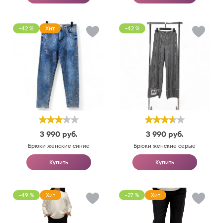
-42 %
Хит
-42 %
3 990
руб.
3 990
руб.
Брюки женские синие
Брюки женские серые
Купить
Купить
-49 %
Хит
-27 %
Хит