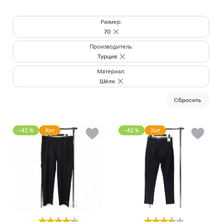
Размер:
70
Производитель:
Турция
Материал:
Шёлк
Cбросить
-42 %
Хит
-42 %
Хит