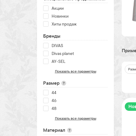
Акции
Новинки
Хиты продаж
Бренды
DIVAS
Приме
Divas planet
AY-SEL
Разм
Показать все параметры
Размер
?
44
46
Но
48
Показать все параметры
Материал
?