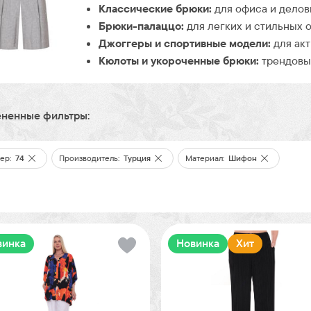
Классические брюки:
для офиса и делов
Брюки-палаццо:
для легких и стильных о
Джоггеры и спортивные модели:
для акт
Кюлоты и укороченные брюки:
трендовые
ненные фильтры:
ер:
74
Производитель:
Турция
Материал:
Шифон
винка
Новинка
Хит