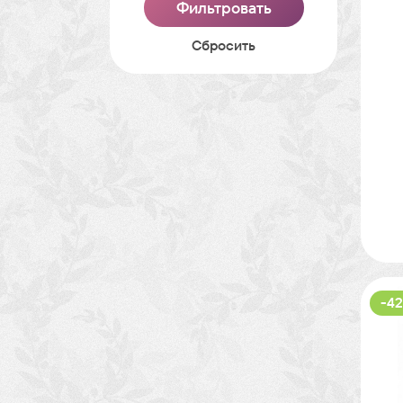
Cбросить
-42