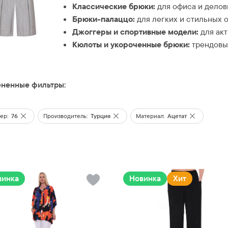
Классические брюки:
для офиса и делов
Брюки-палаццо:
для легких и стильных о
Джоггеры и спортивные модели:
для акт
Кюлоты и укороченные брюки:
трендовые
ненные фильтры:
ер:
76
Производитель:
Турция
Материал:
Ацетат
винка
Новинка
Хит