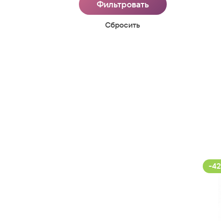
Cбросить
-42