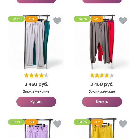
-50 %
Хит
-50 %
Хит
3 450
руб.
3 450
руб.
Брюки женские
Брюки женские
Купить
Купить
-50 %
Хит
-50 %
Хит