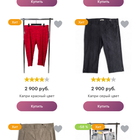
Купить
Купить
Хит
Хит
2 900
руб.
2 900
руб.
Капри красный цвет
Капри серый цвет
Купить
Купить
Хит
-58 %
Хит