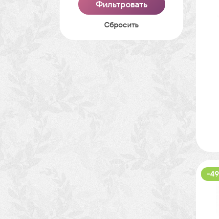
Cбросить
-49