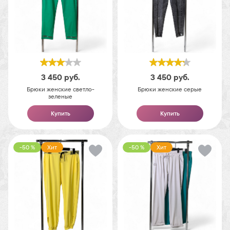
3 450
руб.
3 450
руб.
Брюки женские светло-
Брюки женские серые
зеленые
Купить
Купить
-50 %
Хит
-50 %
Хит