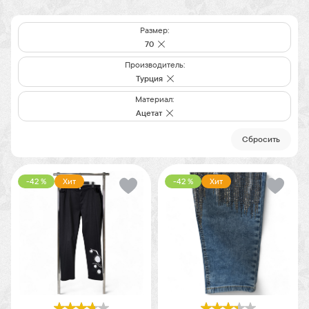
Размер:
70
Производитель:
Турция
Материал:
Ацетат
Cбросить
-42 %
Хит
-42 %
Хит