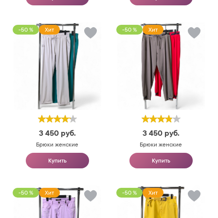
-50 %
Хит
-50 %
Хит
3 450
руб.
3 450
руб.
Брюки женские
Брюки женские
Купить
Купить
-50 %
Хит
-50 %
Хит