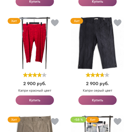
Купить
Купить
Хит
Хит
2 900
руб.
2 900
руб.
Капри красный цвет
Капри серый цвет
Купить
Купить
Хит
-58 %
Хит