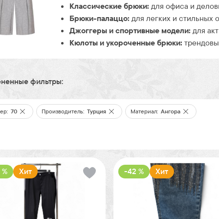
Классические брюки:
для офиса и делов
Брюки-палаццо:
для легких и стильных о
Джоггеры и спортивные модели:
для акт
Кюлоты и укороченные брюки:
трендовые
ненные фильтры:
ер:
70
Производитель:
Турция
Материал:
Ангора
 %
Хит
-42 %
Хит