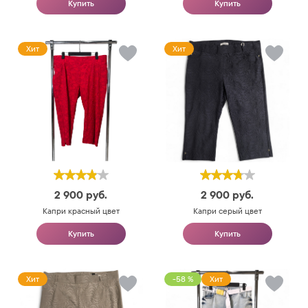
Купить
Купить
Хит
Хит
2 900
руб.
2 900
руб.
Капри красный цвет
Капри серый цвет
Купить
Купить
Хит
-58 %
Хит