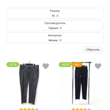
Размер:
76
Производитель:
Турция
Материал:
Мохер
Cбросить
-27 %
-42 %
Хит