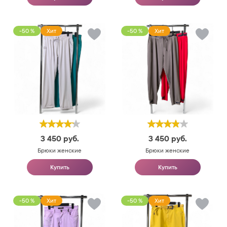
-50 %
Хит
-50 %
Хит
3 450
руб.
3 450
руб.
Брюки женские
Брюки женские
Купить
Купить
-50 %
Хит
-50 %
Хит