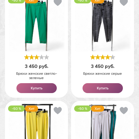
-50 %
Хит
-50 %
Хит
3 450
руб.
3 450
руб.
Брюки женские светло-
Брюки женские серые
зеленые
Купить
Купить
-50 %
Хит
-50 %
Хит