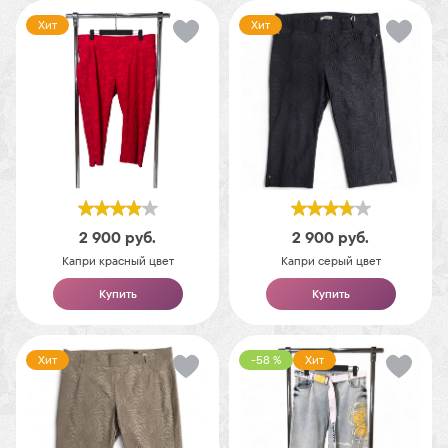
Хит
Хит
2 900
руб.
2 900
руб.
Капри красный цвет
Капри серый цвет
Купить
Купить
Хит
-58 %
Хит