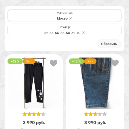
Материал:
Мохер
Размер:
52-54-56-58-60-62-70
Cбросить
-42 %
Хит
-42 %
Хит
3 990
руб.
3 990
руб.