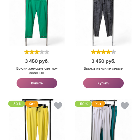
3 450
руб.
3 450
руб.
Брюки женские светло-
Брюки женские серые
зеленые
Купить
Купить
-50 %
Хит
-50 %
Хит