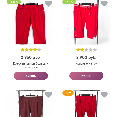
-50 %
-41 %
2 950
руб.
2 900
руб.
Красные капри больших
Красные капри
размеров
Купить
Купить
Хит