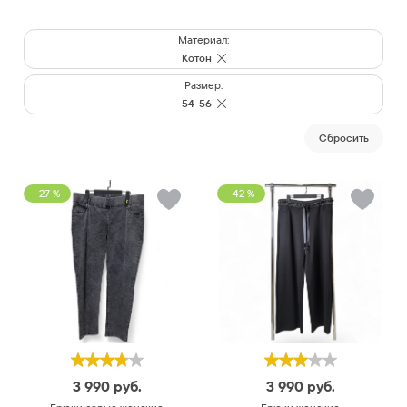
Материал:
Котон
Размер:
54-56
Cбросить
-27 %
-42 %
3 990
руб.
3 990
руб.