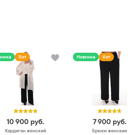
винка
Хит
Новинка
Хит
10 900
руб.
7 900
руб.
Кардиган женский
Брюки женские