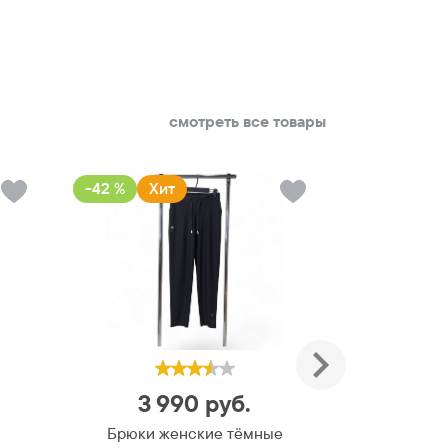
смотреть все товары
-42 %
Хит
-42 %
Хи
3 990
руб.
3 
Брюки женские тёмные
Брюки ж