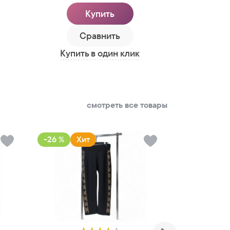
Купить
Сравнить
С
Купить в один клик
Купить
смотреть все товары
-26 %
Хит
-26 %
Хи