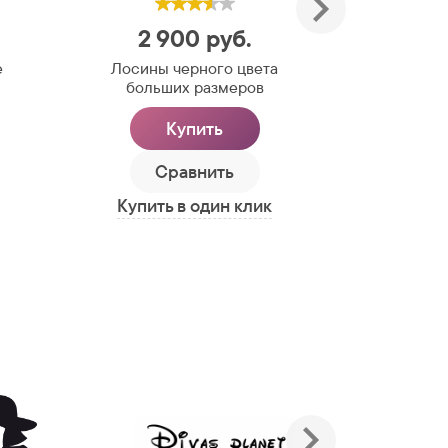
2 900
руб.
2 
е
Лосины черного цвета
Лосины
больших размеров
боль
Купить
Сравнить
С
Купить в один клик
Купить