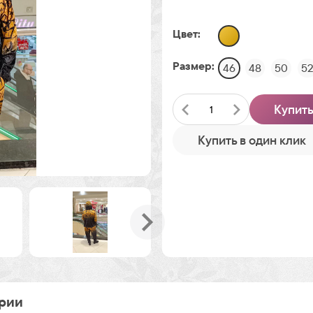
Цвет:
Размер:
46
48
50
5
Купит
Купить в один клик
рии