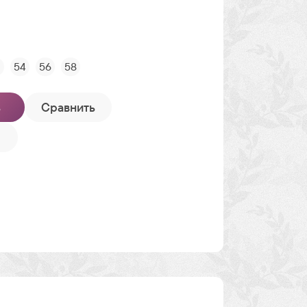
2
54
56
58
ь
Сравнить