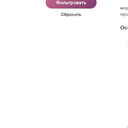
мод
про
Cбросить
Ос