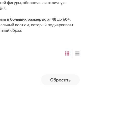
тей фигуры, обеспечивая отличную
дня.
ены в
больших размерах
от
48
до
60+
,
еальный костюм, который подчеркивает
тный образ.
Cбросить