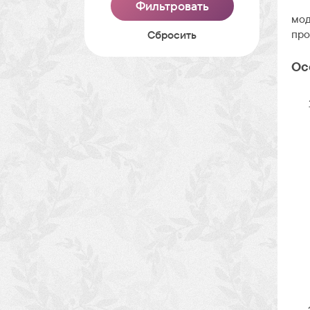
мод
про
Cбросить
Ос