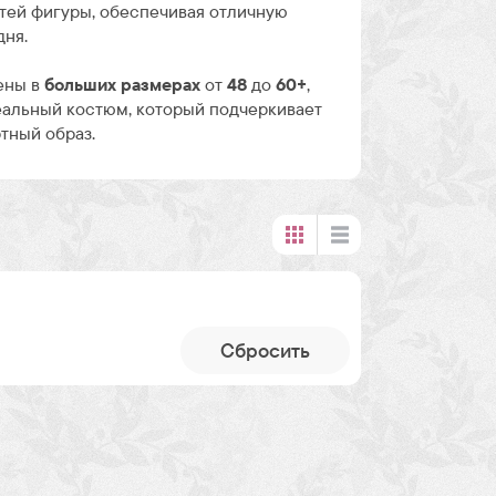
тей фигуры, обеспечивая отличную
дня.
ены в
больших размерах
от
48
до
60+
,
еальный костюм, который подчеркивает
тный образ.
Cбросить