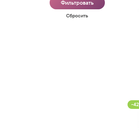
Cбросить
-42