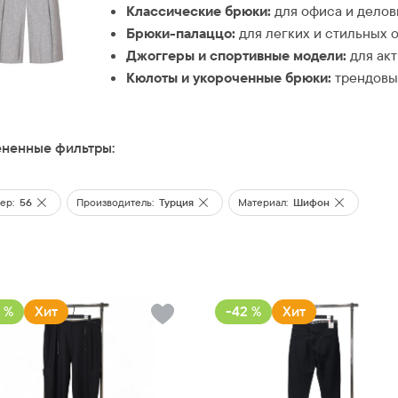
Классические брюки:
для офиса и делов
Брюки-палаццо:
для легких и стильных о
Джоггеры и спортивные модели:
для акт
Кюлоты и укороченные брюки:
трендовые
ненные фильтры:
ер:
56
Производитель:
Турция
Материал:
Шифон
 %
Хит
-42 %
Хит