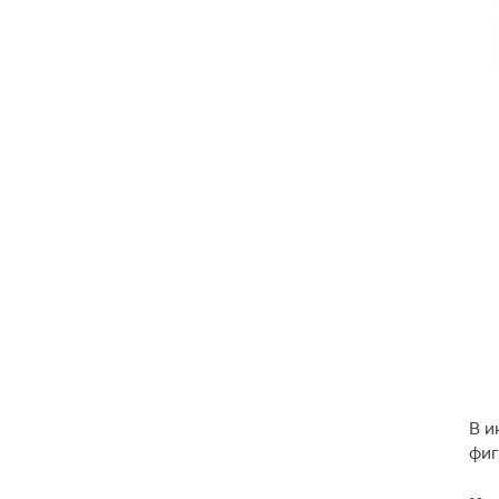
В и
фиг