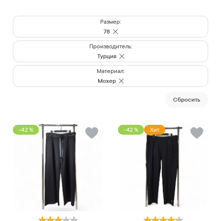
Размер:
78
Производитель:
Турция
Материал:
Мохер
Cбросить
-42 %
-42 %
Хит