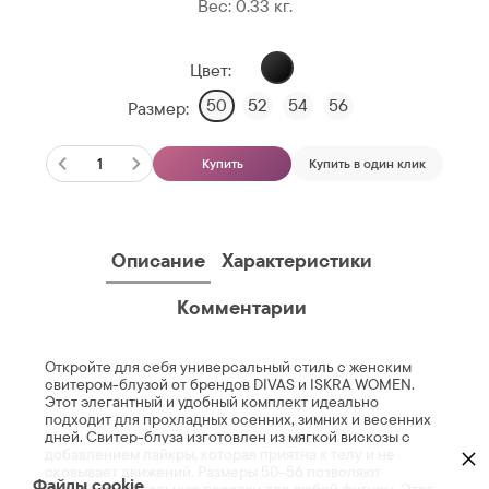
Вес:
0.33
кг.
Цвет:
50
52
54
56
Размер:
Купить
Купить в один клик
Описание
Характеристики
Комментарии
Откройте для себя универсальный стиль с женским
свитером-блузой от брендов DIVAS и ISKRA WOMEN.
Этот элегантный и удобный комплект идеально
подходит для прохладных осенних, зимних и весенних
дней. Свитер-блуза изготовлен из мягкой вискозы с
×
добавлением лайкры, которая приятна к телу и не
сковывает движений. Размеры 50–56 позволяют
Файлы cookie
подобрать идеальную посадку для любой фигуры. Этот