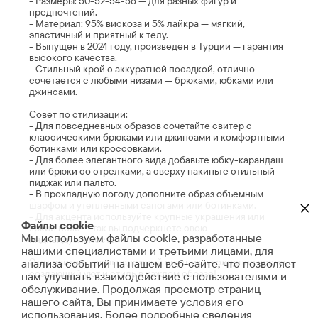
- Размеры: 50-52-54-56 — для разных фигур и
предпочтений.
- Материал: 95% вискоза и 5% лайкра — мягкий,
эластичный и приятный к телу.
- Выпущен в 2024 году, произведен в Турции — гарантия
высокого качества.
- Стильный крой с аккуратной посадкой, отлично
сочетается с любыми низами — брюками, юбками или
джинсами.
Совет по стилизации:
- Для повседневных образов сочетайте свитер с
классическими брюками или джинсами и комфортными
ботинками или кроссовками.
- Для более элегантного вида добавьте юбку-карандаш
или брюки со стрелками, а сверху накиньте стильный
пиджак или пальто.
- В прохладную погоду дополните образ объемным
×
шарфом и утепленными сапогами или ботинками.
- Для акцента используйте крупные украшения или
Файлы cookie
яркий пояс — так вы подчеркнете свою
Мы используем файлы cookie, разработанные
индивидуальность.
нашими специалистами и третьими лицами, для
Этот свитер — ваш надежный спутник в холодное время,
анализа событий на нашем веб-сайте, что позволяет
создающий уют и стиль в каждом образе!
нам улучшать взаимодействие с пользователями и
обслуживание. Продолжая просмотр страниц
нашего сайта, Вы принимаете условия его
использования. Более подробные сведения