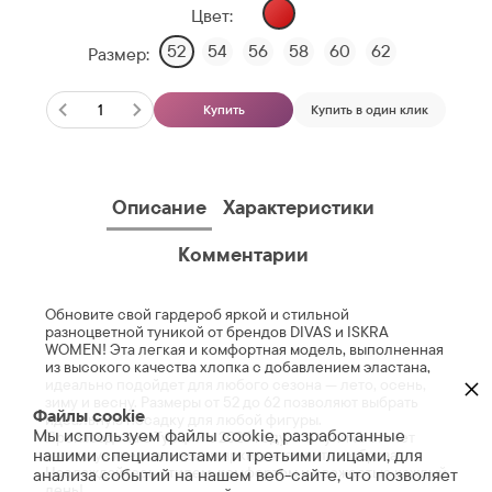
Цвет:
52
54
56
58
60
62
Размер:
Купить
Купить в один клик
Описание
Характеристики
Комментарии
Обновите свой гардероб яркой и стильной
разноцветной туникой от брендов DIVAS и ISKRA
WOMEN! Эта легкая и комфортная модель, выполненная
из высокого качества хлопка с добавлением эластана,
×
идеально подойдет для любого сезона — лето, осень,
зиму и весну. Размеры от 52 до 62 позволяют выбрать
Файлы cookie
идеальную посадку для любой фигуры.
Мы используем файлы cookie, разработанные
Произведена в Турции в 2025 году, эта туника станет
нашими специалистами и третьими лицами, для
вашим универсальным и ярким элементом образа.
Наслаждайтесь стилем, комфортом и свежестью каждый
анализа событий на нашем веб-сайте, что позволяет
день!