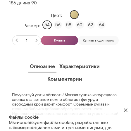
186 длина 90
Цвет:
54
56
58
60
62
64
Размер:
Купить
Купить в один клик
Описание
Характеристики
Комментарии
Почувствуй уют и лёгкость! Мягкая туника из турецкого
хлопка с эластаном нежно облегает фигуру, а
свободный крой дарит комфорт. Объёмные рукава и
×
изящная бабочка добавят образу женственности.
Идеально с джинсами, леггинсами или на утро с чашкой
Файлы cookie
кофе.
Мы используем файлы cookie, разработанные
Состав:
95% хлопок, 5% эластан
нашими специалистами и третьими лицами, для
Размеры:
56-64