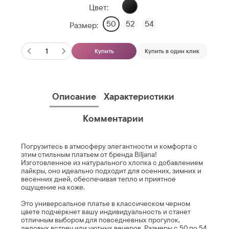
Цвет:
50
52
54
Размер:
Купить
Купить в один клик
Описание
Характеристики
Комментарии
Погрузитесь в атмосферу элегантности и комфорта с
этим стильным платьем от бренда Biljana!
Изготовленное из натурального хлопка с добавлением
лайкры, оно идеально подходит для осенних, зимних и
весенних дней, обеспечивая тепло и приятное
ощущение на коже.
Это универсальное платье в классическом черном
цвете подчеркнет вашу индивидуальность и станет
отличным выбором для повседневных прогулок,
деловых встреч или уютных вечеров. Размеры с 50 по 54