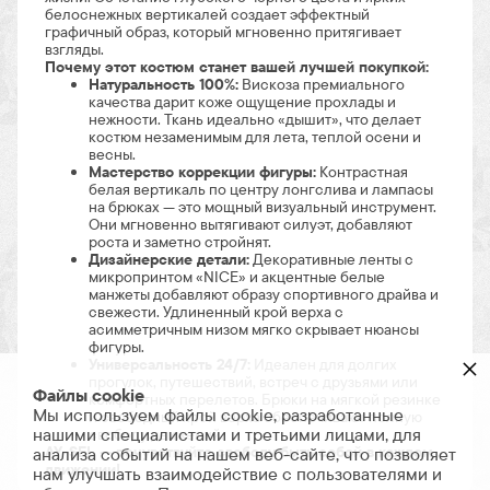
белоснежных вертикалей создает эффектный
графичный образ, который мгновенно притягивает
взгляды.
Почему этот костюм станет вашей лучшей покупкой:
Натуральность 100%:
Вискоза премиального
качества дарит коже ощущение прохлады и
нежности. Ткань идеально «дышит», что делает
костюм незаменимым для лета, теплой осени и
весны.
Мастерство коррекции фигуры:
Контрастная
белая вертикаль по центру лонгслива и лампасы
на брюках — это мощный визуальный инструмент.
Они мгновенно вытягивают силуэт, добавляют
роста и заметно стройнят.
Дизайнерские детали:
Декоративные ленты с
микропринтом «NICE» и акцентные белые
манжеты добавляют образу спортивного драйва и
свежести. Удлиненный крой верха с
асимметричным низом мягко скрывает нюансы
фигуры.
×
Универсальность 24/7:
Идеален для долгих
прогулок, путешествий, встреч с друзьями или
Файлы cookie
комфортных перелетов. Брюки на мягкой резинке
Мы используем файлы cookie, разработанные
и свободный крой верха обеспечивают полную
нашими специалистами и третьими лицами, для
свободу движений.
AY-SEL — почувствуйте свободу быть собой в каждом
анализа событий на нашем веб-сайте, что позволяет
движении!
нам улучшать взаимодействие с пользователями и