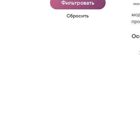
мод
Cбросить
про
Ос