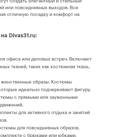
огут создать элегантный и стильный
ий или повседневных выходов. Все
ая отличную посадку и комфорт на
а Divas31.ru:
ля офиса или деловых встреч. Включают
ных тканей, таких как костюмная ткань,
е женственные образы. Костюмы
которые идеально подчеркивают фигуру.
стюмы с прямыми или зауженными
 движений.
лекты для активного отдыха и занятий
ов.
остюмы для повседневных образов,
 комплекте с брюками или юбками.