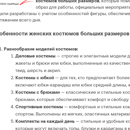
костюмов больших размеров
, которые пом
образ для работы, официальных мероприят
ели разработаны с учетом особенностей фигуры, обеспечив
тяжении всего дня.
обенности женских костюмов больших размеров н
Разнообразие моделей костюмов:
Деловые костюмы
— строгие и элегантные модели д
жакеты и брюки или юбки, выполненные из качествен
твид, шерсть и акрил.
Костюмы с юбкой
— для тех, кто предпочитает боле
включают юбки-карандаш или юбки средней длины, 
Костюмы с брюками
— классические и стильные ко
брюками, которые обеспечивают комфорт и свободу
Спортивные костюмы
— комфортные и стильные комп
спортом. Выполнены из мягких, эластичных материал
Комплекты на каждый день
— стильные и удобные к
которые могут включать топы, блузки и кардиганы в