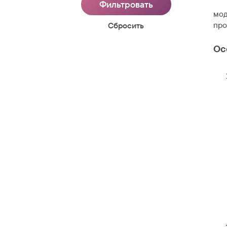
мод
про
Cбросить
Ос