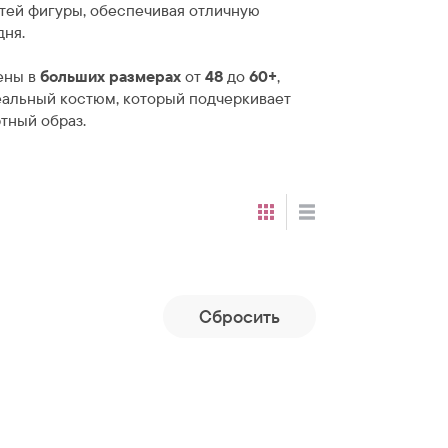
тей фигуры, обеспечивая отличную
дня.
ены в
больших размерах
от
48
до
60+
,
еальный костюм, который подчеркивает
тный образ.
Cбросить