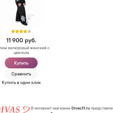
11 900
руб.
тюм велюровый женский с
цветком
Купить
Сравнить
Купить в один клик
В интернет-магазине
Divas31.ru
представле