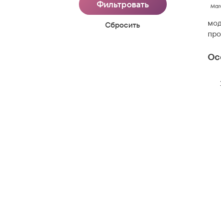
мод
Cбросить
про
Ос