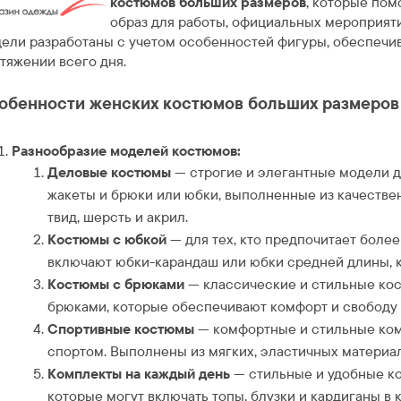
костюмов больших размеров
, которые пом
образ для работы, официальных мероприят
ели разработаны с учетом особенностей фигуры, обеспечив
тяжении всего дня.
обенности женских костюмов больших размеров н
Разнообразие моделей костюмов:
Деловые костюмы
— строгие и элегантные модели д
жакеты и брюки или юбки, выполненные из качествен
твид, шерсть и акрил.
Костюмы с юбкой
— для тех, кто предпочитает боле
включают юбки-карандаш или юбки средней длины, 
Костюмы с брюками
— классические и стильные ко
брюками, которые обеспечивают комфорт и свободу
Спортивные костюмы
— комфортные и стильные комп
спортом. Выполнены из мягких, эластичных материал
Комплекты на каждый день
— стильные и удобные к
которые могут включать топы, блузки и кардиганы в