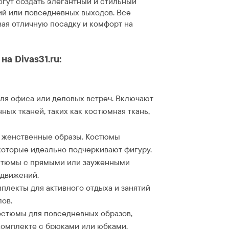
огут создать элегантный и стильный
ий или повседневных выходов. Все
ая отличную посадку и комфорт на
а Divas31.ru:
ля офиса или деловых встреч. Включают
ных тканей, таких как костюмная ткань,
е женственные образы. Костюмы
которые идеально подчеркивают фигуру.
стюмы с прямыми или зауженными
 движений.
лекты для активного отдыха и занятий
ов.
остюмы для повседневных образов,
 комплекте с брюками или юбками.