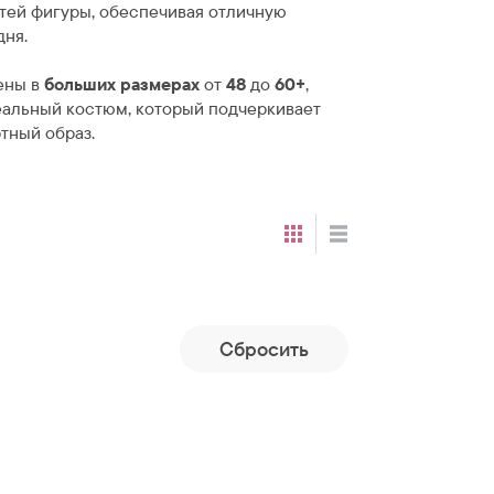
тей фигуры, обеспечивая отличную
дня.
ены в
больших размерах
от
48
до
60+
,
еальный костюм, который подчеркивает
тный образ.
Cбросить