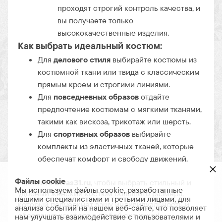
проходят строгий контроль качества, и
вы получаете только
высококачественные изделия.
Как выбрать идеальный костюм:
Для
делового стиля
выбирайте костюмы из
костюмной ткани или твида с классическим
прямым кроем и строгими линиями.
Для
повседневных образов
отдайте
предпочтение костюмам с мягкими тканями,
такими как вискоза, трикотаж или шерсть.
Для
спортивных образов
выбирайте
комплекты из эластичных тканей, которые
обеспечат комфорт и свободу движений.
×
Файлы cookie
Посетите
Divas31.ru
, чтобы выбрать стильный и
Мы используем файлы cookie, разработанные
удобный женский костюм большого размера,
нашими специалистами и третьими лицами, для
который подчеркнет вашу индивидуальность и
анализа событий на нашем веб-сайте, что позволяет
обеспечит комфорт в любой ситуации!
нам улучшать взаимодействие с пользователями и