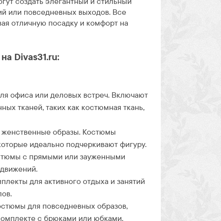
огут создать элегантный и стильный
ий или повседневных выходов. Все
ая отличную посадку и комфорт на
а Divas31.ru:
ля офиса или деловых встреч. Включают
ных тканей, таких как костюмная ткань,
е женственные образы. Костюмы
которые идеально подчеркивают фигуру.
стюмы с прямыми или зауженными
 движений.
лекты для активного отдыха и занятий
ов.
остюмы для повседневных образов,
 комплекте с брюками или юбками.