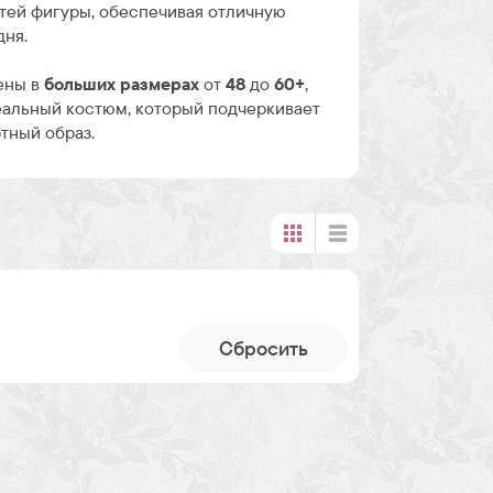
тей фигуры, обеспечивая отличную
дня.
ены в
больших размерах
от
48
до
60+
,
еальный костюм, который подчеркивает
тный образ.
Cбросить