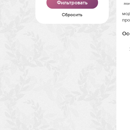
мод
Cбросить
про
Ос