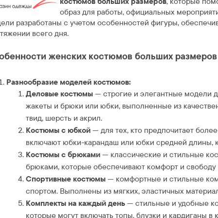
костюмов больших размеров
, которые пом
образ для работы, официальных мероприят
ели разработаны с учетом особенностей фигуры, обеспечив
тяжении всего дня.
обенности женских костюмов больших размеров н
Разнообразие моделей костюмов:
Деловые костюмы
— строгие и элегантные модели д
жакеты и брюки или юбки, выполненные из качествен
твид, шерсть и акрил.
Костюмы с юбкой
— для тех, кто предпочитает боле
включают юбки-карандаш или юбки средней длины, 
Костюмы с брюками
— классические и стильные ко
брюками, которые обеспечивают комфорт и свободу
Спортивные костюмы
— комфортные и стильные комп
спортом. Выполнены из мягких, эластичных материал
Комплекты на каждый день
— стильные и удобные к
которые могут включать топы, блузки и кардиганы в