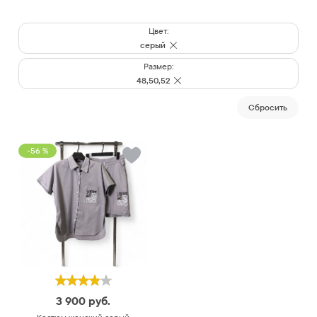
Цвет:
серый
Размер:
48,50,52
Cбросить
-56 %
3 900
руб.