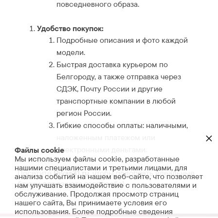
повседневного образа.
Удобство покупок:
Подробные описания и фото каждой
модели.
Быстрая доставка курьером по
Белгороду, а также отправка через
СДЭК, Почту России и другие
транспортные компании в любой
регион России.
Гибкие способы оплаты: наличными,
×
наложенным платежом или
электронными деньгами.
Файлы cookie
Мы используем файлы cookie, разработанные
нашими специалистами и третьими лицами, для
Посетите
Divas31.ru
, чтобы подобрать идеальные
анализа событий на нашем веб-сайте, что позволяет
брюки для вашего гардероба!
нам улучшать взаимодействие с пользователями и
обслуживание. Продолжая просмотр страниц
нашего сайта, Вы принимаете условия его
использования. Более подробные сведения