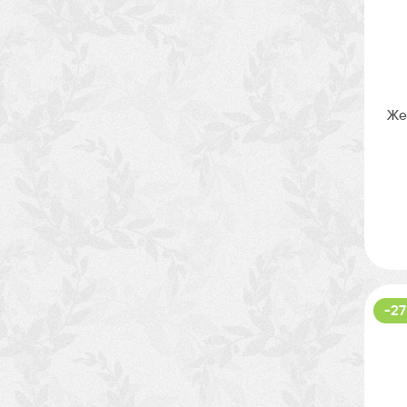
Же
-27