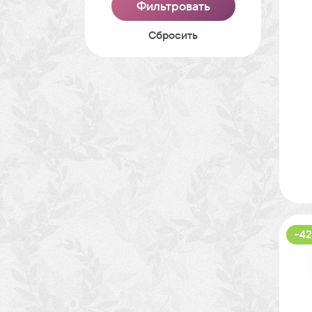
Cбросить
-42