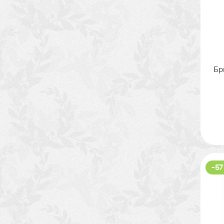
Бр
-57