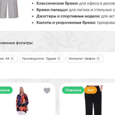
Классические брюки:
для офиса и делов
Брюки-палаццо:
для легких и стильных о
Джоггеры и спортивные модели:
для акт
Кюлоты и укороченные брюки:
трендовые
ненные фильтры:
ер:
64
Производитель:
Турция
Материал:
Шифон
винка
Новинка
Хит