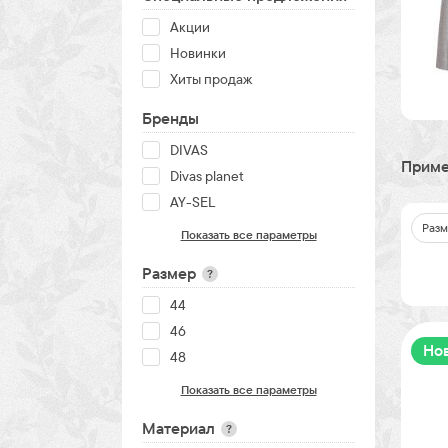
Акции
Новинки
Хиты продаж
Бренды
DIVAS
Приме
Divas planet
AY-SEL
Разм
Показать все параметры
Размер
?
44
46
Но
48
Показать все параметры
Материал
?