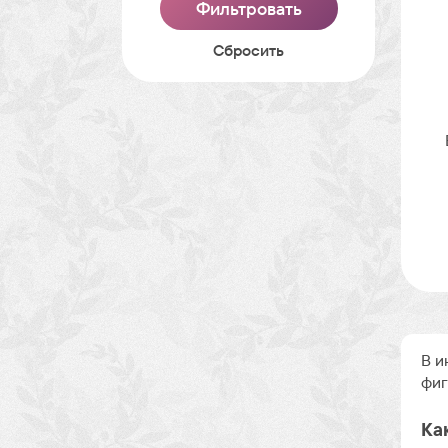
Cбросить
В и
фиг
Ка