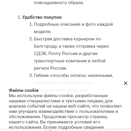
повседневного образа.
Удобство покупок:
Подробные описания и фото каждой
модели.
Быстрая доставка курьером по
Белгороду, а также отправка через
СДЭК, Почту России и другие
транспортные компании в любой
регион России.
Гибкие способы оплаты: наличными,
×
наложенным платежом или
электронными деньгами.
Файлы cookie
Мы используем файлы cookie, разработанные
нашими специалистами и третьими лицами, для
Посетите
Divas31.ru
, чтобы подобрать идеальные
анализа событий на нашем веб-сайте, что позволяет
брюки для вашего гардероба!
нам улучшать взаимодействие с пользователями и
обслуживание. Продолжая просмотр страниц
нашего сайта, Вы принимаете условия его
использования. Более подробные сведения