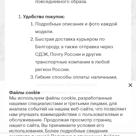
повседневного образа.
Удобство покупок:
Подробные описания и фото каждой
модели.
Быстрая доставка курьером по
Белгороду, а также отправка через
СДЭК, Почту России и другие
транспортные компании в любой
регион России.
Гибкие способы оплаты: наличными,
×
наложенным платежом или
электронными деньгами.
Файлы cookie
Мы используем файлы cookie, разработанные
нашими специалистами и третьими лицами, для
Посетите
Divas31.ru
, чтобы подобрать идеальные
анализа событий на нашем веб-сайте, что позволяет
брюки для вашего гардероба!
нам улучшать взаимодействие с пользователями и
обслуживание. Продолжая просмотр страниц
нашего сайта, Вы принимаете условия его
использования. Более подробные сведения