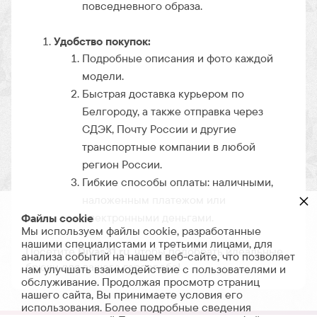
повседневного образа.
Удобство покупок:
Подробные описания и фото каждой
модели.
Быстрая доставка курьером по
Белгороду, а также отправка через
СДЭК, Почту России и другие
транспортные компании в любой
регион России.
Гибкие способы оплаты: наличными,
×
наложенным платежом или
электронными деньгами.
Файлы cookie
Мы используем файлы cookie, разработанные
нашими специалистами и третьими лицами, для
Посетите
Divas31.ru
, чтобы подобрать идеальные
анализа событий на нашем веб-сайте, что позволяет
брюки для вашего гардероба!
нам улучшать взаимодействие с пользователями и
обслуживание. Продолжая просмотр страниц
нашего сайта, Вы принимаете условия его
использования. Более подробные сведения