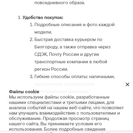
повседневного образа.
Удобство покупок:
Подробные описания и фото каждой
модели.
Быстрая доставка курьером по
Белгороду, а также отправка через
СДЭК, Почту России и другие
транспортные компании в любой
регион России.
Гибкие способы оплаты: наличными,
×
наложенным платежом или
электронными деньгами.
Файлы cookie
Мы используем файлы cookie, разработанные
нашими специалистами и третьими лицами, для
Посетите
Divas31.ru
, чтобы подобрать идеальные
анализа событий на нашем веб-сайте, что позволяет
брюки для вашего гардероба!
нам улучшать взаимодействие с пользователями и
обслуживание. Продолжая просмотр страниц
нашего сайта, Вы принимаете условия его
использования. Более подробные сведения