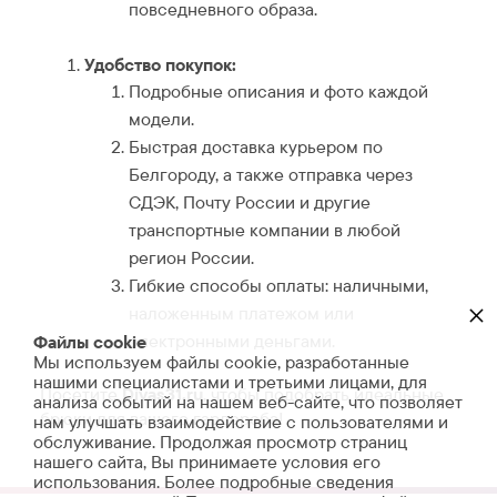
повседневного образа.
Удобство покупок:
Подробные описания и фото каждой
модели.
Быстрая доставка курьером по
Белгороду, а также отправка через
СДЭК, Почту России и другие
транспортные компании в любой
регион России.
Гибкие способы оплаты: наличными,
×
наложенным платежом или
электронными деньгами.
Файлы cookie
Мы используем файлы cookie, разработанные
нашими специалистами и третьими лицами, для
Посетите
Divas31.ru
, чтобы подобрать идеальные
анализа событий на нашем веб-сайте, что позволяет
брюки для вашего гардероба!
нам улучшать взаимодействие с пользователями и
обслуживание. Продолжая просмотр страниц
нашего сайта, Вы принимаете условия его
использования. Более подробные сведения