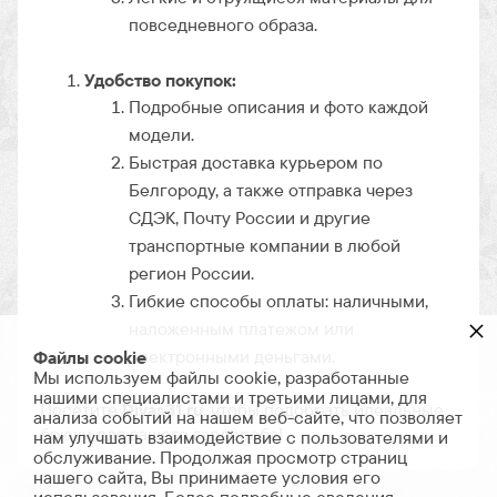
повседневного образа.
Удобство покупок:
Подробные описания и фото каждой
модели.
Быстрая доставка курьером по
Белгороду, а также отправка через
СДЭК, Почту России и другие
транспортные компании в любой
регион России.
Гибкие способы оплаты: наличными,
×
наложенным платежом или
электронными деньгами.
Файлы cookie
Мы используем файлы cookie, разработанные
нашими специалистами и третьими лицами, для
Посетите
Divas31.ru
, чтобы подобрать идеальные
анализа событий на нашем веб-сайте, что позволяет
брюки для вашего гардероба!
нам улучшать взаимодействие с пользователями и
обслуживание. Продолжая просмотр страниц
нашего сайта, Вы принимаете условия его