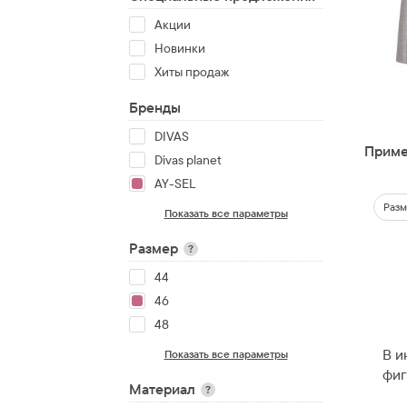
Акции
Новинки
Хиты продаж
Бренды
DIVAS
Приме
Divas planet
AY-SEL
Разм
Показать все параметры
Размер
?
44
46
48
В и
Показать все параметры
фиг
Материал
?