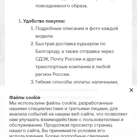
повседневного образа.
Удобство покупок:
Подробные описания и фото каждой
модели.
Быстрая доставка курьером по
Белгороду, а также отправка через
СДЭК, Почту России и другие
транспортные компании в любой
регион России.
Гибкие способы оплаты: наличными,
×
наложенным платежом или
электронными деньгами.
Файлы cookie
Мы используем файлы cookie, разработанные
нашими специалистами и третьими лицами, для
Посетите
Divas31.ru
, чтобы подобрать идеальные
анализа событий на нашем веб-сайте, что позволяет
брюки для вашего гардероба!
нам улучшать взаимодействие с пользователями и
обслуживание. Продолжая просмотр страниц
нашего сайта, Вы принимаете условия его
использования. Более подробные сведения