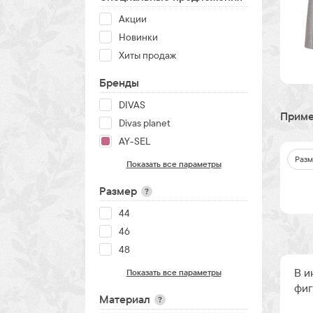
Акции
Новинки
Хиты продаж
Бренды
DIVAS
Приме
Divas planet
AY-SEL
Разм
Показать все параметры
Размер
?
44
46
48
В и
Показать все параметры
фиг
Материал
?