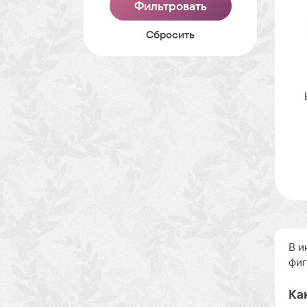
Cбросить
В и
фиг
Ка